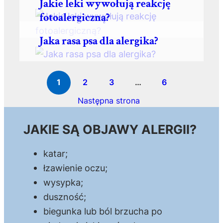
Jakie leki wywołują reakcję
fotoalergiczną?
Jaka rasa psa dla alergika?
1
2
3
…
6
Następna strona
JAKIE SĄ OBJAWY ALERGII?
katar;
łzawienie oczu;
wysypka;
duszność;
biegunka lub ból brzucha po